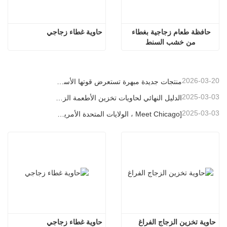
حافظة طعام زجاجية بغطاء 
حاوية غطاء زجاجي
من خشب السنط
2026-03-20
منتجات جديدة مبهرة تستعرض قوتها الأساسية | إطلاق زجاج لينو الخاص في معرض أمبيانتي فرانكفورت
2025-03-03
الدليل النهائي لحاويات تخزين الأطعمة الزجاجية العالية البورسلية
2025-03-03
[Meet Chicago ، الولايات المتحدة الأمريكية] Linuo Glass يدعوك إلى جمع معرض المنزل المستوحى من شيكاغو!
حاوية تخزين الزجاج الفراغ
حاوية غطاء زجاجي