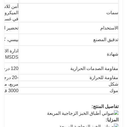
آمن للاستخ
سمات
الميكروويف
في غسالة 
الاستخدام
تحضير الط
تدقيق المصنع
بيسي، كوس
شهادة
C، MSDS
مقاومة الصدمات الحرارية
120 درجة مئوية
مقاومة للحرارة
-20 درجة مئوية -560 درجة مئوية
شكل
مربع، مست
موك
3000 قطعة
تفاصيل المنتج:
المزايا: