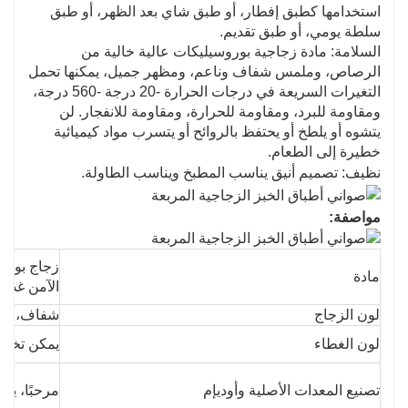
استخدامها كطبق إفطار، أو طبق شاي بعد الظهر، أو طبق
سلطة يومي، أو طبق تقديم.
السلامة: مادة زجاجية بوروسيليكات عالية خالية من
الرصاص، وملمس شفاف وناعم، ومظهر جميل، يمكنها تحمل
التغيرات السريعة في درجات الحرارة -20 درجة -560 درجة،
ومقاومة للبرد، ومقاومة للحرارة، ومقاومة للانفجار. لن
يتشوه أو يلطخ أو يحتفظ بالروائح أو يتسرب مواد كيميائية
خطيرة إلى الطعام.
نظيف: تصميم أنيق يناسب المطبخ ويناسب الطاولة.
مواصفة:
زجاج بوروس
مادة
الآمن غذائيً
لون الزجاج
شفاف، الع
لون الغطاء
يمكن تخصي
تصنيع المعدات الأصلية وأوديإم
مرحبًا، يمك