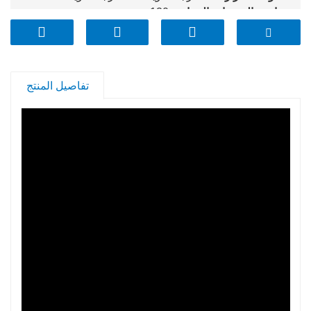
مقاومة الصدمات الحرارية:
120 درجة مئوية
شهادة:
ادارة الاغذية والعقاقير، LFGB، DGCCRF، ROHS،
REACH، FSC، MSDS
سمات:
آمن للاستخدام في الفرن، آمن للاستخدام في
الميكروويف، آمن للاستخدام في المجمد، آمن للاستخدام في
تفاصيل المنتج
غسالة الأطباق