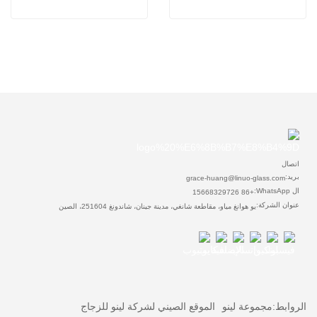
اتصال
بريد:
grace-huang@linuo-glass.com
ال WhatsApp:
+86 15668329726
عنوان الشركة:
يو هوانغ مياو، مقاطعة شانغي، مدينة جينان، شاندونغ 251604، الصين
الروابط:
مجموعة لينو
الموقع الصيني لشركة لينو للزجاج