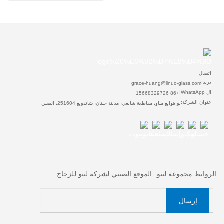
اتصال
بريد:
grace-huang@linuo-glass.com
ال WhatsApp:
+86 15668329726
عنوان الشركة:
يو هوانغ مياو، مقاطعة شانغي، مدينة جينان، شاندونغ 251604، الصين
الروابط:
مجموعة لينو
الموقع الصيني لشركة لينو للزجاج
إرسال