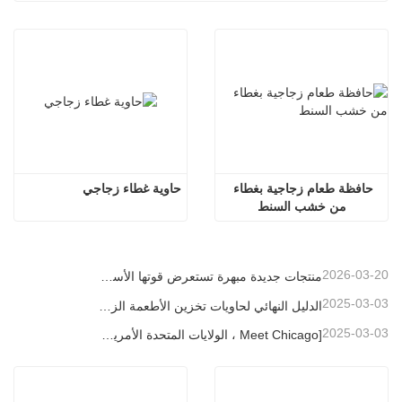
حافظة طعام زجاجية بغطاء 
حاوية غطاء زجاجي
من خشب السنط
2026-03-20
منتجات جديدة مبهرة تستعرض قوتها الأساسية | إطلاق زجاج لينو الخاص في معرض أمبيانتي فرانكفورت
2025-03-03
الدليل النهائي لحاويات تخزين الأطعمة الزجاجية العالية البورسلية
2025-03-03
[Meet Chicago ، الولايات المتحدة الأمريكية] Linuo Glass يدعوك إلى جمع معرض المنزل المستوحى من شيكاغو!