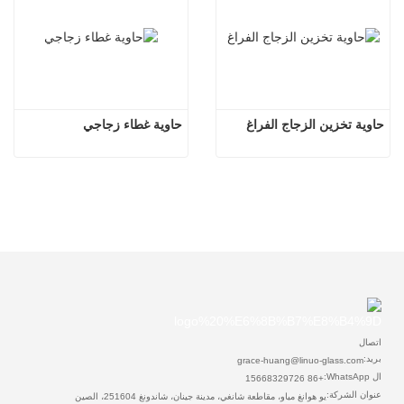
حاوية تخزين الزجاج الفراغ
حاوية غطاء زجاجي
اتصال
بريد:
grace-huang@linuo-glass.com
ال WhatsApp:
+86 15668329726
عنوان الشركة:
يو هوانغ مياو، مقاطعة شانغي، مدينة جينان، شاندونغ 251604، الصين