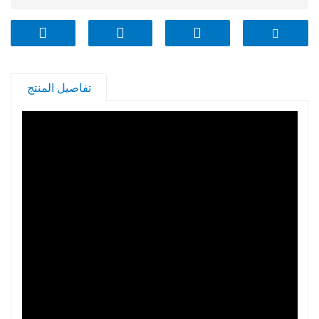
* زجاج فاخر
* آمنة وموثوقة
* مقابض سهلة الإمساك
* سهل التنظيف
تفاصيل المنتج