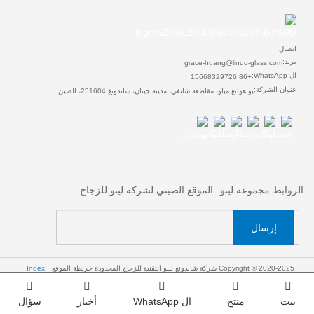
اتصال
بريد:
grace-huang@linuo-glass.com
ال WhatsApp:
+86 15668329726
عنوان الشركة:
يو هوانغ مياو، مقاطعة شانغي، مدينة جينان، شاندونغ 251604، الصين
الروابط:
مجموعة لينو
الموقع الصيني لشركة لينو للزجاج
إرسال
Copyright © 2020-2025 شركة شاندونغ لينو التقنية للزجاج المحدودة
خريطة الموقع
Index
بيت
منتج
ال WhatsApp
أخبار
سؤال