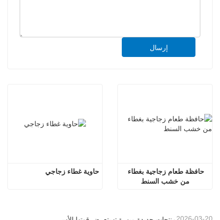
إرسال
حافظة طعام زجاجية بغطاء 
حاوية غطاء زجاجي
من خشب السنط
2026-03-20
منتجات جديدة مبهرة تستعرض قوتها الأساسية | إطلاق زجاج لينو الخاص في معرض أمبيانتي فرانكفورت