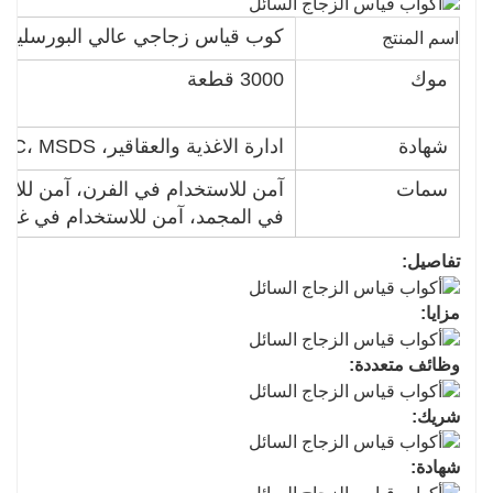
كوب قياس زجاجي عالي البورسليكا
اسم المنتج
موك
3000 قطعة
شهادة
ادارة الاغذية والعقاقير، LFGB، DGCCRF، ROHS، REACH، FSC، MSDS
سمات
آمن للاستخدام في الفرن، آمن للاس
في المجمد، آمن للاستخدام في غسال
تفاصيل:
مزايا:
وظائف متعددة:
شريك:
شهادة: