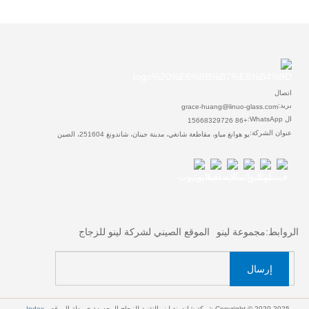
اتصال
بريد:
grace-huang@linuo-glass.com
ال WhatsApp:
+86 15668329726
عنوان الشركة:
يو هوانغ مياو، مقاطعة شانغي، مدينة جينان، شاندونغ 251604، الصين
الروابط:
مجموعة لينو
الموقع الصيني لشركة لينو للزجاج
إرسال
Copyright © 2020-2025 شركة شاندونغ لينو التقنية للزجاج المحدودة
خريطة الموقع
Index