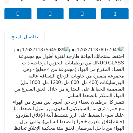
مما يسمح برؤية المحتويات بسهولة دون فتح الغطاء.
✅
أغطية مفرغة من الهواء سوداء متينة
- أغطية سوداء أنيقة
مع
أختام السيليكون المعززة
و
أزرار سهلة الضغط
ضمان
ملاءمة محكمة ومقاومة للانسكاب؛ مصممة للاستخدام على
تفاصيل المنتج
المدى الطويل.
✅
الأحجام المتدرجة (400 مل - 1800 مل)
- أربع سعات
احتفظ بمنتجاتك الجافة طازجة لفترة أطول مع مجموعة
LINUO GLASS من برطمانات التخزين الزجاجية ذات
متعددة الاستخدامات لتخزين الوجبات الخفيفة الصغيرة (400
الغطاء المفرغ من الهواء (مجموعة من 4 قطع) - وهي
مل) وحتى البضائع الجافة السائبة (1800 مل)، لتلبية جميع
مجموعة متميزة من حاويات الزجاج الشفافة عالية
احتياجات مخزنك.
البورسليكات (400 مل، 800 مل، 1200 مل، 1800 مل)
المصممة للحفاظ على النضارة من خلال الغلق المفرغ من
✅
قابلة للتكديس وموفرة للمساحة
– يسمح التصميم
الهواء المبتكر بالضغط السلبي.
الأسطواني بالتكديس المنظم في الخزائن أو الثلاجات
تتميز كل برطمان بغطاء زجاجي أسود أنيق مفرغ من الهواء
لتحسين مساحة التخزين.
مع ختم دائري من السيليكون المقوى وزر سهل الضغط. ما
عليك سوى الضغط على الزر لتنشيط آلية الإغلاق المزدوج
✅
سهلة التنظيف والاستخدام
- المكونات الزجاجية
(حلقة إغلاق معززة + فراغ الضغط السلبي)، والتي تزيل
الهواء من داخل البرطمان لخلق بيئة محكمة الإغلاق تحافظ
والسيليكونية هي
آمنة للاستخدام في غسالة الأطباق (يوصى