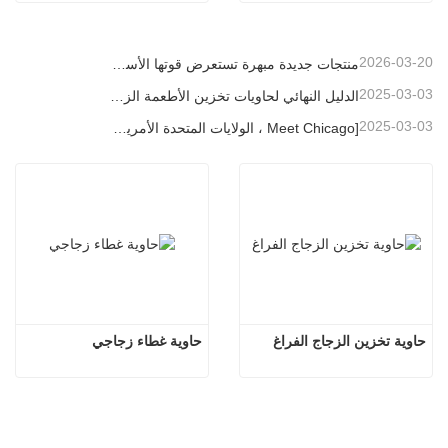
2026-03-20
منتجات جديدة مبهرة تستعرض قوتها الأساسية | إطلاق زجاج لينو الخاص في معرض أمبيانتي فرانكفورت
2025-03-03
الدليل النهائي لحاويات تخزين الأطعمة الزجاجية العالية البورسلية
2025-03-03
[Meet Chicago ، الولايات المتحدة الأمريكية] Linuo Glass يدعوك إلى جمع معرض المنزل المستوحى من شيكاغو!
حاوية تخزين الزجاج الفراغ
حاوية غطاء زجاجي