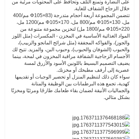
على النضارة وتمنع التلف وتحافظ على المحتويات مرئية من
باستخدامها في الرف العلوي)
أو قابلة للغسل اليدوي؛ إغلاق
خلال الزجاج الشفاف للغاية.
مفرغ من الهواء بلمسة واحدة لتشغيل سهل.
تتضمن المجموعة أربعة أحجام متدرجة (Φ105×83 مم/400
مل، Φ105×130 مم/800 مل، Φ105×170 مم/1200 مل،
Φ105×220 مم/1800 مل) لتخزين مجموعة متنوعة من
المواد الغذائية الأساسية في المخزن - المكسرات (مثل اللوز
والجوز)، والفواكه المجففة (مثل شرائح المانجو والزبيب)،
والحبوب (الشوفان والحبوب)، وحبوب البن، والمزيد. تتيح لك
الأجسام الزجاجية الشفافة مراقبة المخزون في لمحة، بينما
يضيف التصميم البسيط باللونين الأسود والأزرق لمسة
عصرية إلى أرفف مطبخك أو مخزنك.
سواء كان ذلك لتنظيم المنزل أو تحضير الوجبات أو تقديمها
كهدية، تجمع هذه البرطمانات بين الوظيفة والمتانة
والجماليات الأنيقة لضمان بقاء طعامك طازجًا ومرئيًا ومخزنًا
بشكل مثالي.