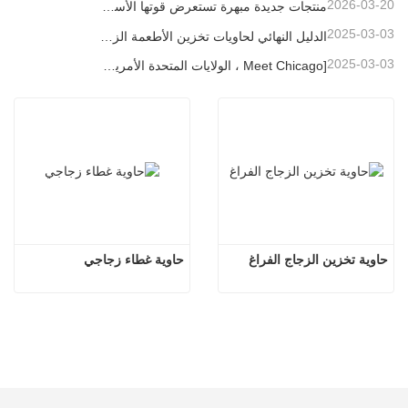
2026-03-20
منتجات جديدة مبهرة تستعرض قوتها الأساسية | إطلاق زجاج لينو الخاص في معرض أمبيانتي فرانكفورت
2025-03-03
الدليل النهائي لحاويات تخزين الأطعمة الزجاجية العالية البورسلية
2025-03-03
[Meet Chicago ، الولايات المتحدة الأمريكية] Linuo Glass يدعوك إلى جمع معرض المنزل المستوحى من شيكاغو!
حاوية تخزين الزجاج الفراغ
حاوية غطاء زجاجي