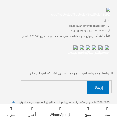
اتصال
بريد:
grace-huang@linuo-glass.com
ال WhatsApp:
+86 15668329726
عنوان الشركة:
يو هوانغ مياو، مقاطعة شانغي، مدينة جينان، شاندونغ 251604، الصين
الروابط:
مجموعة لينو
الموقع الصيني لشركة لينو للزجاج
إرسال
Copyright © 2020-2025 شركة شاندونغ لينو التقنية للزجاج المحدودة
خريطة الموقع
Index
بيت
منتج
ال WhatsApp
أخبار
سؤال