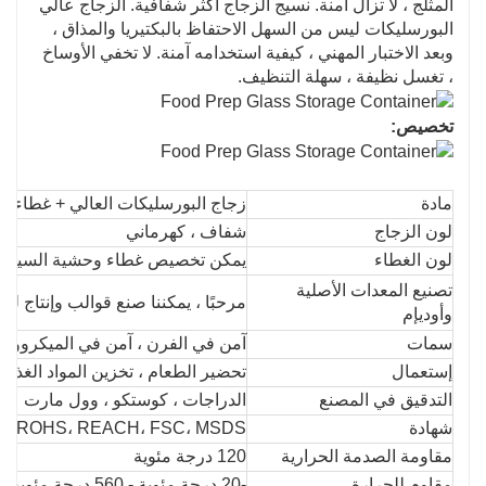
المثلج ، لا تزال آمنة. نسيج الزجاج أكثر شفافية. الزجاج عالي
البورسليكات ليس من السهل الاحتفاظ بالبكتيريا والمذاق ،
وبعد الاختبار المهني ، كيفية استخدامه آمنة. لا تخفي الأوساخ
، تغسل نظيفة ، سهلة التنظيف.
تخصيص:
مادة
زجاج البورسليكات العالي + غطاء PP للطعام + طوق من السيليكون
لون الزجاج
شفاف ، كهرماني
لون الغطاء
يمكن تخصيص غطاء وحشية السيليك
تصنيع المعدات الأصلية
مرحبًا ، يمكننا صنع قوالب وإنتاج لك.
وأوديإم
سمات
آمن في الفرن ، آمن في الميكروويف
إستعمال
تحضير الطعام ، تخزين المواد الغذائ
التدقيق في المصنع
الدراجات ، كوستكو ، وول مارت
شهادة
F، ROHS، REACH، FSC، MSDS
مقاومة الصدمة الحرارية
120 درجة مئوية
مقاوم للحرارة
-20 درجة مئوية - 560 درجة مئوية