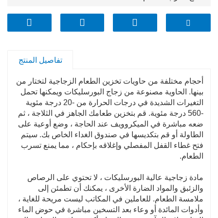
خالية من BPA
صديق للبيئة
مقاوم للبقع والرائحة
غطاء قفل محكم ومانع للتسرب
تفاصيل المنتج
تصميم قابل للتكديس
حلقة سيليكون قابلة للإزالة
أحجام مختلفة من حاويات تخزين الطعام الزجاجية لتختار من
بينها. الحاوية مصنوعة من زجاج البورسليكات ويمكنها تحمل
التغيرات الشديدة في درجات الحرارة من -20 درجة مئوية
-560 درجة مئوية. قم بتخزين طعامك الجاهز في الثلاجة ، ثم
ضعه مباشرة في الميكروويف عند الحاجة ، وضع أوعية على
الطاولة أو قم بتكديسها في صندوق الغداء الخاص بك. سيتم
فتح غطاء القفل المفصلي وإغلاقه بإحكام ، مما يمنع تسرب
الطعام.
مادة زجاجية عالية البورسليكات ، لا تحتوي على الرصاص
والزئبق والمواد الضارة الأخرى ، يمكنك أن تطمئن إلى
ملامسة الطعام. للعاملين في المكاتب ليست مريحة للغاية ،
وأدوات المائدة أو وعاء بعد التسخين مباشرة في حوض الماء