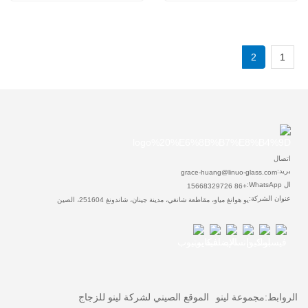
2
1
اتصال
بريد:
grace-huang@linuo-glass.com
ال WhatsApp:
+86 15668329726
عنوان الشركة:
يو هوانغ مياو، مقاطعة شانغي، مدينة جينان، شاندونغ 251604، الصين
الروابط:
مجموعة لينو
الموقع الصيني لشركة لينو للزجاج