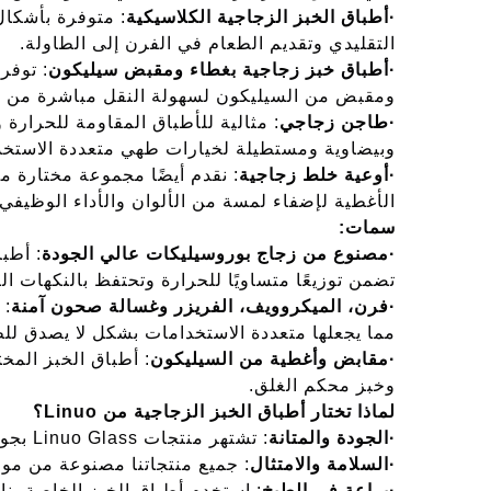
·
أطباق الخبز الزجاجية الكلاسيكية
: متوفرة بأشكال
التقليدي وتقديم الطعام في الفرن إلى الطاولة.
·
أطباق خبز زجاجية بغطاء ومقبض سيليكون
: توفر
ومقبض من السيليكون لسهولة النقل مباشرة من ال
·
طاجن زجاجي
: مثالية للأطباق المقاومة للحرارة و
وبيضاوية ومستطيلة لخيارات طهي متعددة الاستخد
·
أوعية خلط زجاجية
: نقدم أيضًا مجموعة مختارة 
الأغطية لإضفاء لمسة من الألوان والأداء الوظيف
سمات:
·
مصنوع من زجاج بوروسيليكات عالي الجودة
: أطب
تضمن توزيعًا متساويًا للحرارة وتحتفظ بالنكهات ال
·
فرن، الميكروويف، الفريزر وغسالة صحون آمنة
: 
مما يجعلها متعددة الاستخدامات بشكل لا يصدق لل
·
مقابض وأغطية من السيليكون
: أطباق الخبز الم
وخبز محكم الغلق.
لماذا تختار أطباق الخبز الزجاجية من Linuo؟
·
الجودة والمتانة
: تشتهر منتجات Linuo Glass بجودتها ويمكنها تحمل قسوة الاستخدام المتكرر.
·
السلامة والامتثال
: جميع منتجاتنا مصنوعة من مواد 
·
براعة في الطبخ
: استخدم أطباق الخبز الخاصة بنا 