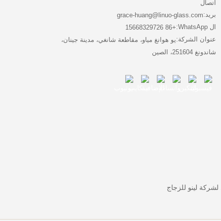
اتصال
بريد:
grace-huang@linuo-glass.com
ال WhatsApp:
+86 15668329726
عنوان الشركة:
يو هوانغ مياو، مقاطعة شانغي، مدينة جينان،
شاندونغ 251604، الصين
لشركة لينو للزجاج