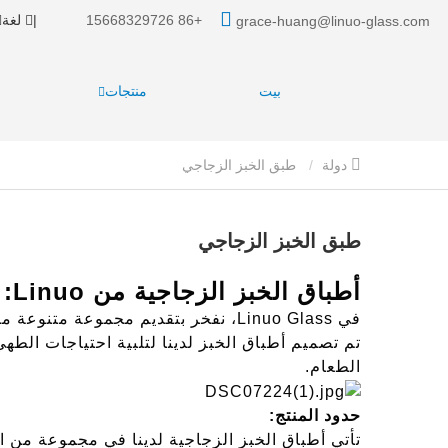
+86 15668329726
|
لغة
grace-huang@linuo-glass.com
بيت
منتجات
دولة
طبق الخبز الزجاجي
طبق الخبز الزجاجي
أطباق الخبز الزجاجية من Linuo: مزيج مثالي من التنوع والجمال
في Linuo Glass، نفخر بتقديم مجموعة م
تم تصميم أطباق الخبز لدينا لتلبية احتياجات الط
الطعام.
حدود المنتج:
تأتي أطباق الخبز الزجاجية لدينا في مجموعة من ا